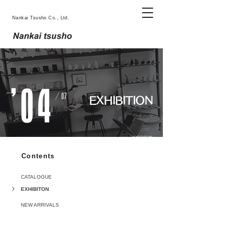
Nankai Tsusho Co., Ltd.
EXHIBITION
exhibition
Contents
CATALOGUE
EXHIBITON
NEW ARRIVALS