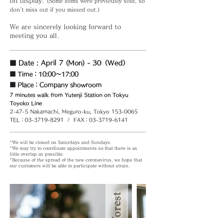
on display.
(Some items were previously sold, so
don't miss out if you missed out.)
We are sincerely looking forward to
meeting you all.
■
Date
: April 7 (Mon
) - 30（Wed）
■ Time
：10:00～17:00
■ Place：
Company showroom
7 minutes walk from Yutenji Station on Tokyu
Toyoko Line
2-47-5 Nakamachi, Meguro-ku, Tokyo
153-0065
TEL：03-3719-8291 / FAX：03-3719-6141
*We will be closed on Saturdays and Sundays.
*We may try to coordinate appointments so that there is as
little overlap as possible.
*Because of the spread of the new coronavirus, we hope that
our customers will be able to participate without strain.