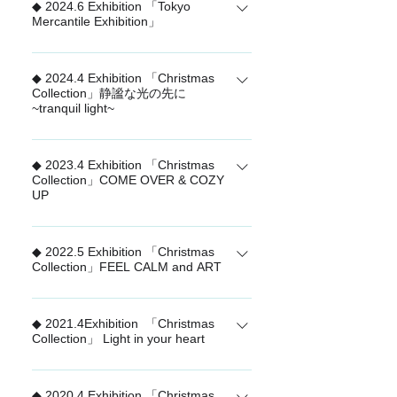
◆ 2024.6 Exhibition 「Tokyo
タさんを待ちながらワクワクした夜。
Affect / 感動 Surprise / 驚き Idea / 発想
Mercantile Exhibition」
家族や友人と囲んだクリスマスケーキ
Send / 届ける この頭文字をつなげた
の記憶。 大切な恋人と過ごす、とびき
「Tokyo Mercantile EXHIBITION 」 6/5
「Oasis」は、 東京から世界に向けて
りロマンチックなひととき。 街を彩
◆ 2024.4 Exhibition 「Christmas
- 6/7に東京都港区で開催された
感動、驚き、アイデアを発信する展示
るイルミネーションが、この季節を特
Collection」静謐な光の先に
『Tokyo Mercantile EXHIBITION』 ド
会です。 rader のアイテムと63シリー
~tranquil light~
別なものに変えてくれる。 いつまで
イツのメーカー「rader」社の 多様なフ
ズを展開しました。
も、変わらない魔法のような時間。
ラワーベースをメインに、 お家型のラ
「静謐な光の先に - tranquil light - 」
さぁ、一年に一度の特別な瞬間を思い
イトハウスやステーショナリーなど 魅
◆ 2023.4 Exhibition 「Christmas
『静謐 - せいひつ - 』とは、 静かで安
きり楽しみましょう。 あなたの心に
Collection」COME OVER & COZY
力的なアイテムを展示しました。
らかな様。世の中が穏やかに治まるこ
UP
も、最高のクリスマスを。
と。 時間の経過とともに満ちる灯りが
【Rader Christmas Collection 2025】
創り出す落ち着いた美しさに 思い思い
「COME OVER & COZY UP」 COME
の祈りを馳せて。 raderの清らかな白磁
◆ 2022.5 Exhibition 「Christmas
OVER & COZY UP こっちへ来て くつ
Collection」FEEL CALM and ART
の為す、静謐な美しさをご堪能くださ
ろいで 大切な友人や家族とゆったりく
い。 【rader christmas
つろいで 心温かな時間を過ごすホーム
「FEEL CALM and ART」 Gentle with
collection 2024 making movie】
パーティー。 日常を喜び合える そんな
◆ 2021.4Exhibition 「Christmas
emotions and “calm” 穏やかな情緒
【rader christmas collection 2024
一日を。
Collection」 Light in your heart
と“凪” Deeply connected with the wish
main version】 【rader christmas
for peace Symbol of joy and gratitude
「Light in your heart」 心に灯火を
collection 2024 interview version】
“ART” 平和への願いと深くつながる喜
◆ 2020.4 Exhibition 「Christmas
Light in your heart anytime anywhere.