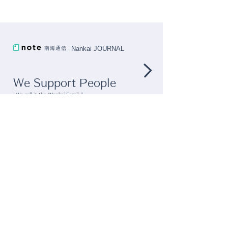
Nankai JOURNAL
南海通信
We Support People
We call it the “Nankai Family”
We support the people involved in our
company in various ways.
CONTACT US