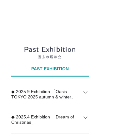
Past Exhibition
過去の展示会
PAST EXHIBITION
◆ 2025.9 Exhibition 「Oasis
TOKYO 2025 autumn & winter」
「Oasis TOKYO 2025 autumn & winter
◆ 2025.4 Exhibition 「Dream of
」 9月3日～5日、有明セントラルタワ
Christmas」
ー4F Aホールで BtoB向け合同展示会
Oasis TOKYO 2025 autumn & winterに
「Dream of Christmas 」 幼い頃、サン
出展しました。 Open / 新しい扉を開く