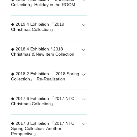
びと感謝の象徴“ART” The beauty that
Collection」Holiday in the ROOM
Love to all the people in the world. い
crosses borders And delivers to us 国
つ いかなるときも 心に灯火を 世界
2020 Christmas Collection Holiday in
境を越えて私達に届けてくれる美しさ
中 全ての人々に 愛を
◆ 2019.4 Exhibition 「2019
the ROOM
と Have a Christmas with full of
Christmas Collection」
feelings and Art ARTとともに、想いあ
ふれるクリスマスを。
2019 Christmas Collection
◆ 2018.4 Exhibition「2018
Christmas & New Item Collection」
2018 Christmas & New Item Collection
◆ 2018.2 Exhibition 「2018 Spring
Collection」 Re-Realization
Spring Collection 2018 Re-Realization
◆ 2017.6 Exhibition 「2017 NTC
Christmas Collection」
「2017 NTC Christmas Collection」
◆ 2017.3 Exhibition 「2017 NTC
Spring Collection Another
Perspective」