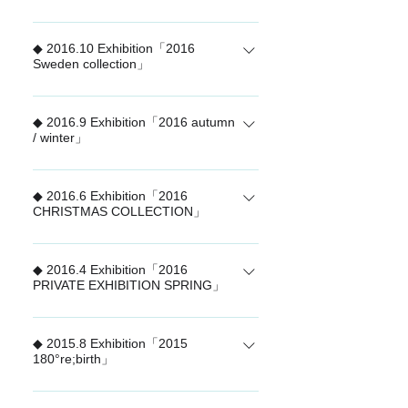
2017 NTC Spring Collection Another
◆ 2016.10 Exhibition「2016
Perspective
Sweden collection」
「Sweden collection」
◆ 2016.9 Exhibition「2016 autumn
/ winter」
2016 autumn / winter
◆ 2016.6 Exhibition「2016
CHRISTMAS COLLECTION」
CHRISTMAS COLLECTION
◆ 2016.4 Exhibition「2016
PRIVATE EXHIBITION SPRING」
PRIVATE EXHIBITION SPRING
◆ 2015.8 Exhibition「2015
180°re;birth」
「2015 180°re;birth」